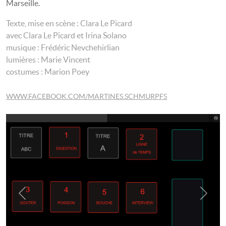
Marseille.
Texte, mise en scène : Clara Le Picard
avec Clara Le Picard et Irina Solano
musique : Frédéric Nevchehirlian
lumières : Marie Vincent
costumes : Marion Poey
WWW.FACEBOOK.COM/MARTINES.SCHMURPFS
Previous
Next