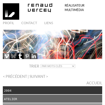
RÉALISATEUR
MULTIMÉDIA
PROFIL
CONTACT
LIENS
TRIER
< PRÉCÉDENT
| SUIVANT >
ACCUEIL
2004
ATELIER