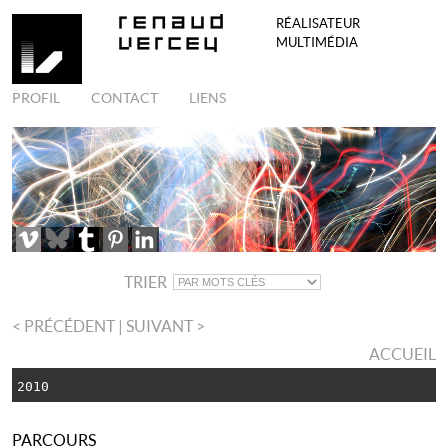
RÉALISATEUR
MULTIMÉDIA
PROFIL
CONTACT
LIENS
TRIER
< PRÉCÉDENT
| SUIVANT >
ACCUEIL
2010
PARCOURS